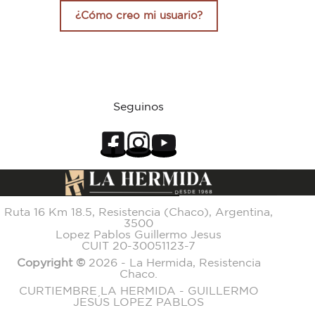
¿Cómo creo mi usuario?
Seguinos
Ruta 16 Km 18.5, Resistencia (Chaco), Argentina,
3500
Lopez Pablos Guillermo Jesus
CUIT 20-30051123-7
Copyright ©
2026 - La Hermida, Resistencia
Chaco.
CURTIEMBRE LA HERMIDA - GUILLERMO
JESÚS LOPEZ PABLOS