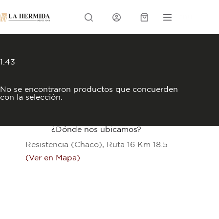
Skip
to
Menu
content
Carrito
1.43
No se encontraron productos que concuerden
con la selección.
¿Dónde nos ubicamos?
Resistencia (Chaco), Ruta 16 Km 18.5
(Ver en Mapa)