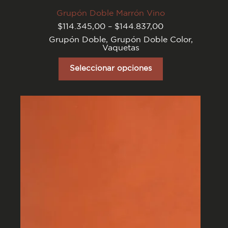
Grupón Doble Marrón Vino
Rango
$
114.345,00
–
$
144.837,00
de
Grupón Doble
,
Grupón Doble Color
,
precios:
Vaquetas
desde
$114.345,00
Este
hasta
producto
Seleccionar opciones
$144.837,00
tiene
varias
variantes.
Las
opciones
se
pueden
elegir
en
la
página
del
producto