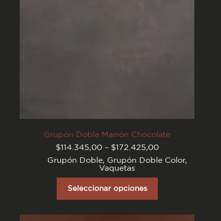
página
del
producto
Grupón Doble Marrón Chocolate
Rango
$
114.345,00
–
$
172.425,00
de
Grupón Doble
,
Grupón Doble Color
,
precios:
Vaquetas
desde
$114.345,00
Este
hasta
producto
Seleccionar opciones
$172.425,00
tiene
varias
variantes.
Las