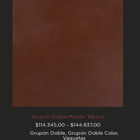
opciones
se
pueden
elegir
en
la
página
del
producto
Grupón Doble Marrón Tabaco
Rango
$
114.345,00
–
$
144.837,00
de
Grupón Doble
,
Grupón Doble Color
,
precios:
Vaquetas
desde