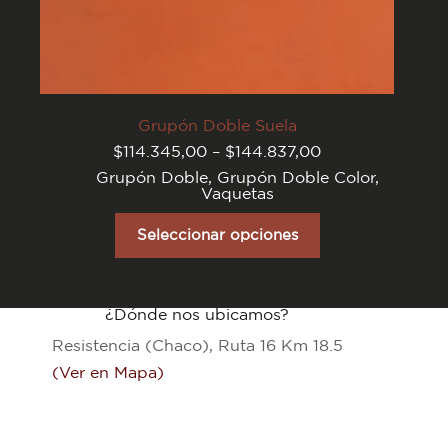
Grupón Doble Suela
Rango
$
114.345,00
–
$
144.837,00
de
Grupón Doble
,
Grupón Doble Color
,
precios:
Vaquetas
desde
$114.345,00
Este
hasta
producto
Seleccionar opciones
$144.837,00
tiene
varias
variantes.
Las
opciones
¿Dónde nos ubicamos?
se
Resistencia (Chaco), Ruta 16 Km 18.5
pueden
elegir
(Ver en Mapa)
en
la
página
del
producto