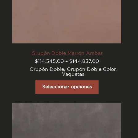
Grupón Doble Marrón Ambar
Rango
$
114.345,00
–
$
144.837,00
de
Grupón Doble
,
Grupón Doble Color
,
precios:
Vaquetas
desde
$114.345,00
Este
hasta
producto
Seleccionar opciones
$144.837,00
tiene
varias
variantes.
Las
opciones
se
pueden
elegir
en
la