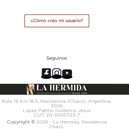
¿Cómo creo mi usuario?
Seguinos
Ruta 16 Km 18.5, Resistencia (Chaco), Argentina,
3500
Lopez Pablos Guillermo Jesus
CUIT 20-30051123-7
Copyright ©
2026 - La Hermida, Resistencia
Chaco.