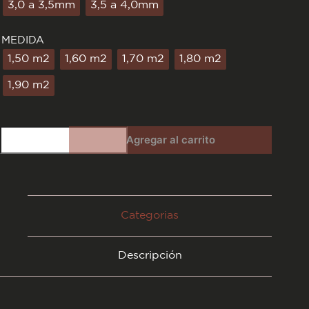
3,0 a 3,5mm
3,5 a 4,0mm
MEDIDA
1,50 m2
1,60 m2
1,70 m2
1,80 m2
1,90 m2
Grupón
Agregar al carrito
Doble
Marrón
Tabaco
cantidad
Categorias
Descripción