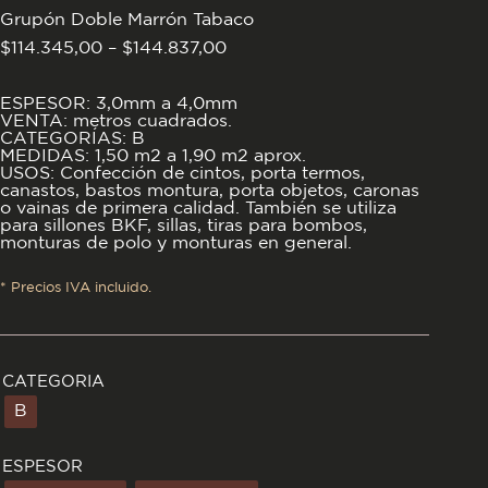
Grupón Doble Marrón Tabaco
Rango
$
114.345,00
–
$
144.837,00
de
precios:
desde
ESPESOR: 3,0mm a 4,0mm
$114.345,00
VENTA: metros cuadrados.
hasta
CATEGORÍAS: B
$144.837,00
MEDIDAS: 1,50 m2 a 1,90 m2 aprox.
USOS: Confección de cintos, porta termos,
canastos, bastos montura, porta objetos, caronas
o vainas de primera calidad. También se utiliza
para sillones BKF, sillas, tiras para bombos,
monturas de polo y monturas en general.
* Precios IVA incluido.
CATEGORIA
B
ESPESOR