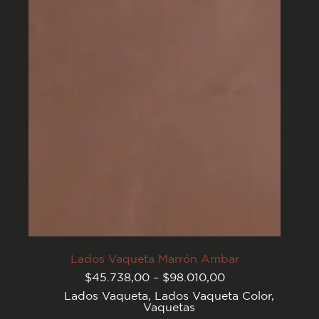
opciones
se
pueden
elegir
en
la
página
del
producto
Lados Vaqueta Marrón Ambar
Rango
$
45.738,00
–
$
98.010,00
de
Lados Vaqueta
,
Lados Vaqueta Color
,
precios:
Vaquetas
desde