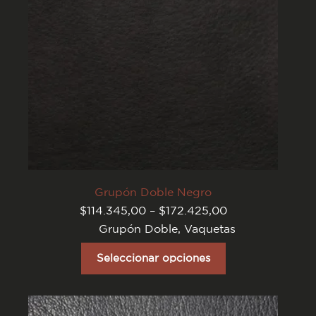
página
del
producto
Grupón Doble Negro
Rango
$
114.345,00
–
$
172.425,00
de
Grupón Doble
,
Vaquetas
precios:
desde
Este
$114.345,00
producto
Seleccionar opciones
hasta
tiene
$172.425,00
varias
variantes.
Las
opciones