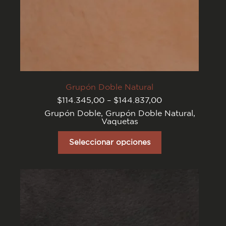
Grupón Doble Natural
Rango
$
114.345,00
–
$
144.837,00
de
Grupón Doble
,
Grupón Doble Natural
,
precios:
Vaquetas
desde
$114.345,00
Este
hasta
producto
Seleccionar opciones
$144.837,00
tiene
varias
variantes.
Las
opciones
se
pueden
elegir
en
la