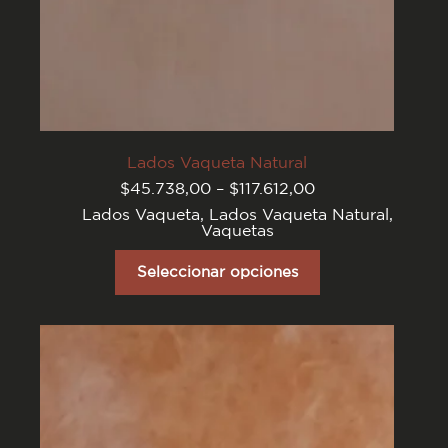
Lados Vaqueta Natural
Rango
$
45.738,00
–
$
117.612,00
de
Lados Vaqueta
,
Lados Vaqueta Natural
,
precios:
Vaquetas
desde
$45.738,00
Este
hasta
producto
Seleccionar opciones
$117.612,00
tiene
varias
variantes.
Las
opciones
se
pueden
elegir
en
la