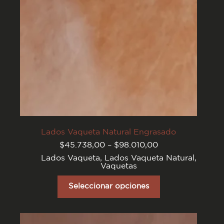
página
del
producto
Lados Vaqueta Natural Engrasado
Rango
$
45.738,00
–
$
98.010,00
de
Lados Vaqueta
,
Lados Vaqueta Natural
,
precios:
Vaquetas
desde
$45.738,00
Este
hasta
producto
Seleccionar opciones
$98.010,00
tiene
varias
variantes.
Las