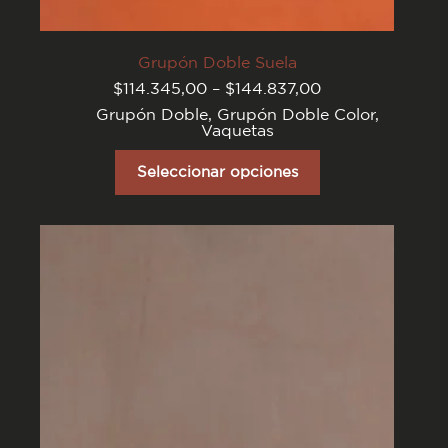
Grupón Doble Suela
Rango
$
114.345,00
–
$
144.837,00
de
Grupón Doble
,
Grupón Doble Color
,
precios:
Vaquetas
desde
$114.345,00
Este
hasta
producto
Seleccionar opciones
$144.837,00
tiene
varias
variantes.
Las
opciones
se
pueden
elegir
en
la
página
del
producto