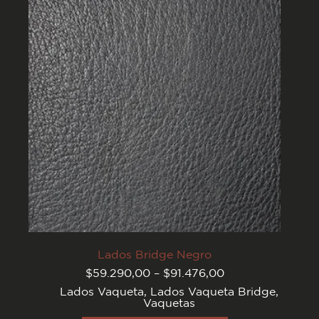
se
pueden
elegir
en
la
página
del
producto
Lados Bridge Negro
Rango
$
59.290,00
–
$
91.476,00
de
Lados Vaqueta
,
Lados Vaqueta Bridge
,
precios:
Vaquetas
desde
$59.290,00