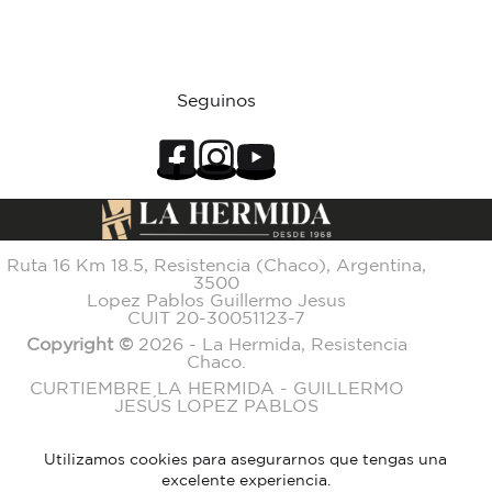
Seguinos
Ruta 16 Km 18.5, Resistencia (Chaco), Argentina,
3500
Lopez Pablos Guillermo Jesus
CUIT 20-30051123-7
Copyright ©
2026 - La Hermida, Resistencia
Chaco.
CURTIEMBRE LA HERMIDA - GUILLERMO
JESÚS LOPEZ PABLOS
Utilizamos cookies para asegurarnos que tengas una
excelente experiencia.