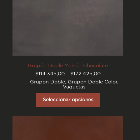
Grupón Doble Marrón Chocolate
Rango
$
114.345,00
–
$
172.425,00
de
Grupón Doble
,
Grupón Doble Color
,
precios:
Vaquetas
desde
$114.345,00
Este
hasta
producto
Seleccionar opciones
$172.425,00
tiene
varias
variantes.
Las
opciones
se
pueden
elegir