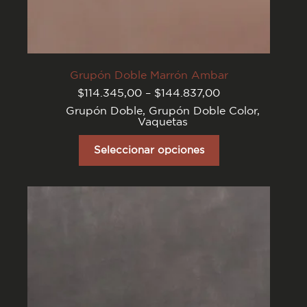
Grupón Doble Marrón Ambar
Rango
$
114.345,00
–
$
144.837,00
de
Grupón Doble
,
Grupón Doble Color
,
precios:
Vaquetas
desde
$114.345,00
Este
hasta
producto
Seleccionar opciones
$144.837,00
tiene
varias
variantes.
Las
opciones
se
pueden
elegir
en
la
página
del
producto