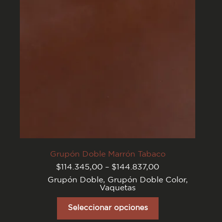
en
la
página
del
producto
Grupón Doble Marrón Tabaco
Rango
$
114.345,00
–
$
144.837,00
de
Grupón Doble
,
Grupón Doble Color
,
precios:
Vaquetas
desde
$114.345,00
Este
hasta
producto
Seleccionar opciones
$144.837,00
tiene