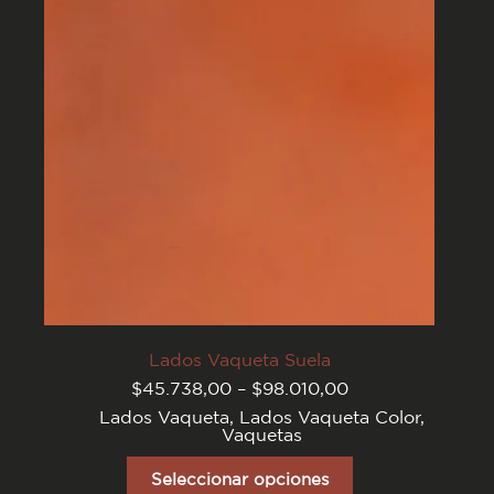
elegir
en
la
página
del
producto
Lados Vaqueta Suela
Rango
$
45.738,00
–
$
98.010,00
de
Lados Vaqueta
,
Lados Vaqueta Color
,
precios:
Vaquetas
desde
$45.738,00
Este
hasta
producto
Seleccionar opciones