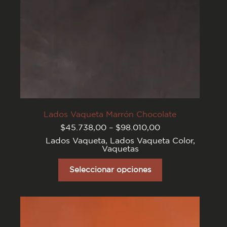
Lados Vaqueta Marrón Chocolate
Rango
$
45.738,00
–
$
98.010,00
de
Lados Vaqueta
,
Lados Vaqueta Color
,
precios:
Vaquetas
desde
$45.738,00
Este
hasta
producto
Seleccionar opciones
$98.010,00
tiene
varias
variantes.
Las
opciones
se
pueden