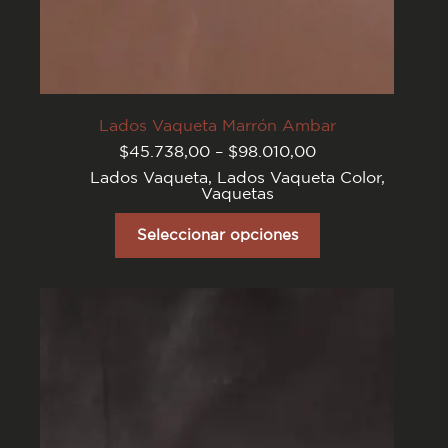
Lados Vaqueta Marrón Ambar
Rango
$
45.738,00
–
$
98.010,00
de
Lados Vaqueta
,
Lados Vaqueta Color
,
precios:
Vaquetas
desde
$45.738,00
Este
hasta
producto
Seleccionar opciones
$98.010,00
tiene
varias
variantes.
Las
opciones
se
pueden
elegir
en
la
página
del
producto