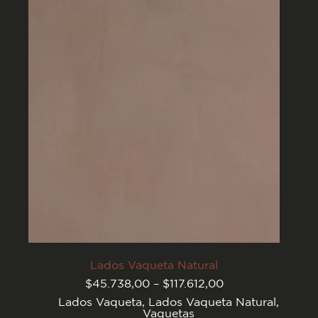
opciones
se
pueden
elegir
en
la
página
del
producto
Lados Vaqueta Natural
Rango
$
45.738,00
–
$
117.612,00
de
Lados Vaqueta
,
Lados Vaqueta Natural
,
precios:
Vaquetas
desde