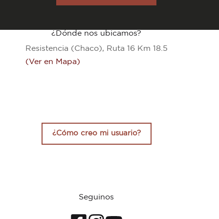
$98.010,00
tiene
varias
variantes.
Las
¿Dónde nos ubicamos?
opciones
se
Resistencia (Chaco), Ruta 16 Km 18.5
pueden
elegir
(Ver en Mapa)
en
la
página
del
producto
¿Cómo creo mi usuario?
Seguinos