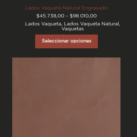
Lados Vaqueta Natural Engrasado
Rango
$
45.738,00
–
$
98.010,00
de
Lados Vaqueta
,
Lados Vaqueta Natural
,
precios:
Vaquetas
desde
$45.738,00
Este
hasta
producto
Seleccionar opciones
$98.010,00
tiene
varias
variantes.
Las
opciones
se
pueden
elegir
en
la
página
del
producto