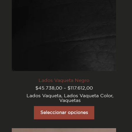
página
del
producto
Lados Vaqueta Negro
Rango
$
45.738,00
–
$
117.612,00
de
Lados Vaqueta
,
Lados Vaqueta Color
,
precios:
Vaquetas
desde
$45.738,00
Este
hasta
producto
Seleccionar opciones
$117.612,00
tiene
varias
variantes.
Las