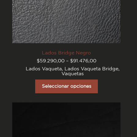
Lados Bridge Negro
Rango
$
59.290,00
–
$
91.476,00
de
Lados Vaqueta
,
Lados Vaqueta Bridge
,
precios:
Vaquetas
desde
$59.290,00
Este
hasta
producto
Seleccionar opciones
$91.476,00
tiene
varias
variantes.
Las
opciones
se
pueden
elegir
en
la