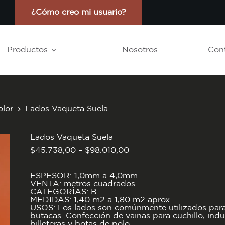
¿Cómo creo mi usuario?
Productos
Nosotros
Con
lor
Lados Vaqueta Suela
Lados Vaqueta Suela
Rango
$
45.738,00
–
$
98.010,00
de
precios:
desde
ESPESOR: 1,0mm a 4,0mm
$45.738,00
VENTA: metros cuadrados.
hasta
CATEGORÍAS: B
$98.010,00
MEDIDAS: 1,40 m2 a 1,80 m2 aprox.
USOS: Los lados son comúnmente utilizados para f
butacas. Confección de vainas para cuchillo, indum
billeteras y botas de polo.