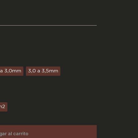
 a 3,0mm
3,0 a 3,5mm
m2
ar al carrito