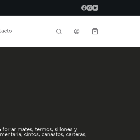
tacto
Carrito
orrar mates, termos, sillones y
entaria, cintos, canastos, carteras,