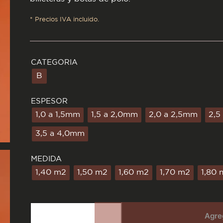
* Precios IVA incluido.
CATEGORIA
B
ESPESOR
1,0 a 1,5mm
1,5 a 2,0mm
2,0 a 2,5mm
2,5
3,5 a 4,0mm
MEDIDA
1,40 m2
1,50 m2
1,60 m2
1,70 m2
1,80 
Lados
Vaqueta
Agreg
Suela