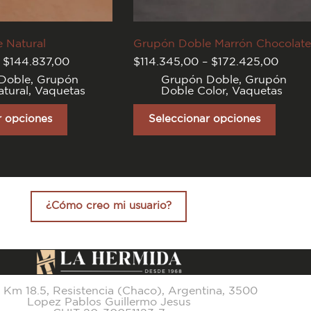
 Natural
Grupón Doble Marrón Chocolate
Rango
Rang
$
144.837,00
$
114.345,00
–
$
172.425,00
de
de
Doble
,
Grupón
Grupón Doble
,
Grupón
precios:
precio
tural
,
Vaquetas
Doble Color
,
Vaquetas
desde
desde
$114.345,00
$114.
Este
hasta
hasta
producto
r opciones
Seleccionar opciones
$144.837,00
$172.
tiene
varias
variantes.
Las
opciones
se
pueden
¿Cómo creo mi usuario?
elegir
en
la
página
del
producto
 Km 18.5, Resistencia (Chaco), Argentina, 3500
Lopez Pablos Guillermo Jesus