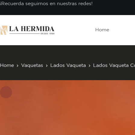
Skip
¡Recuerda seguirnos en nuestras redes!
to
content
Home
Home
Vaquetas
Lados Vaqueta
Lados Vaqueta Co