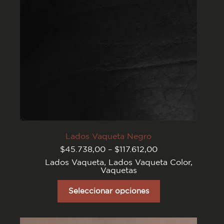
página
del
producto
Lados Vaqueta Negro
Rango
$
45.738,00
–
$
117.612,00
de
Lados Vaqueta
,
Lados Vaqueta Color
,
precios:
Vaquetas
desde
$45.738,00
Este
hasta
producto
Seleccionar opciones
$117.612,00
tiene
varias
variantes.
Las