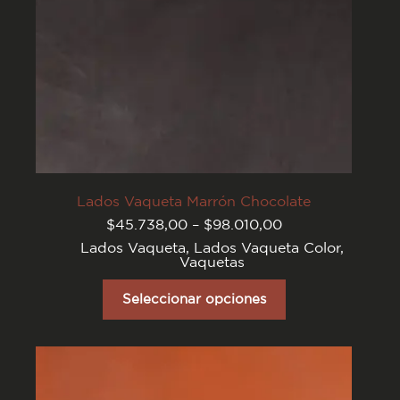
Lados Vaqueta Marrón Chocolate
Rango
$
45.738,00
–
$
98.010,00
de
Lados Vaqueta
,
Lados Vaqueta Color
,
precios:
Vaquetas
desde
$45.738,00
Este
hasta
producto
Seleccionar opciones
$98.010,00
tiene
varias
variantes.
Las
opciones
se
pueden