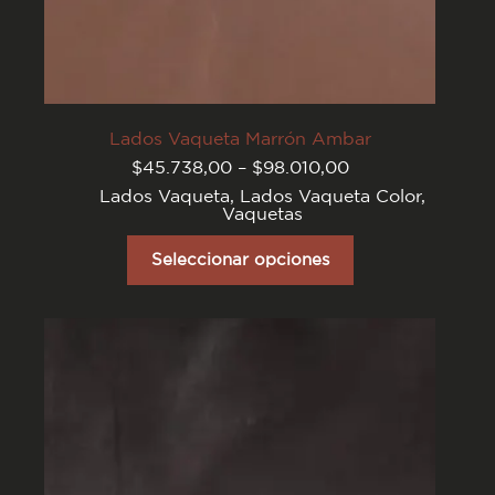
Lados Vaqueta Marrón Ambar
Rango
$
45.738,00
–
$
98.010,00
de
Lados Vaqueta
,
Lados Vaqueta Color
,
precios:
Vaquetas
desde
$45.738,00
Este
hasta
producto
Seleccionar opciones
$98.010,00
tiene
varias
variantes.
Las
opciones
se
pueden
elegir
en
la
página
del
producto