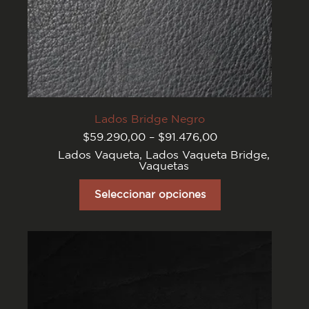
Lados Bridge Negro
Rango
$
59.290,00
–
$
91.476,00
de
Lados Vaqueta
,
Lados Vaqueta Bridge
,
precios:
Vaquetas
desde
$59.290,00
Este
hasta
producto
Seleccionar opciones
$91.476,00
tiene
varias
variantes.
Las
opciones
se
pueden
elegir
en
la