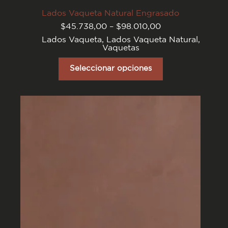
Lados Vaqueta Natural Engrasado
Rango
$
45.738,00
–
$
98.010,00
de
Lados Vaqueta
,
Lados Vaqueta Natural
,
precios:
Vaquetas
desde
$45.738,00
Este
hasta
producto
Seleccionar opciones
$98.010,00
tiene
varias
variantes.
Las
opciones
se
pueden
elegir
en
la
página
del
producto