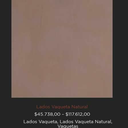
opciones
se
pueden
elegir
en
la
página
del
producto
Lados Vaqueta Natural
Rango
$
45.738,00
–
$
117.612,00
de
Lados Vaqueta
,
Lados Vaqueta Natural
,
precios:
Vaquetas
desde