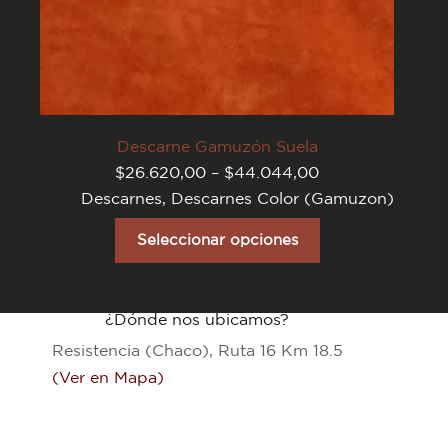
Descarne Gamuzón Suela
Rango
$
26.620,00
–
$
44.044,00
de
Descarnes
,
Descarnes Color (Gamuzon)
precios:
desde
Este
$26.620,00
producto
Seleccionar opciones
hasta
tiene
$44.044,00
varias
variantes.
Las
¿Dónde nos ubicamos?
opciones
se
Resistencia (Chaco), Ruta 16 Km 18.5
pueden
elegir
(Ver en Mapa)
en
la
página
del