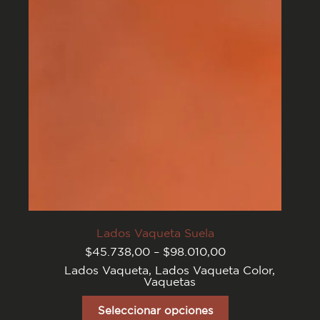
elegir
en
la
página
del
producto
Lados Vaqueta Suela
Rango
$
45.738,00
–
$
98.010,00
de
Lados Vaqueta
,
Lados Vaqueta Color
,
precios:
Vaquetas
desde
$45.738,00
Este
hasta
producto
Seleccionar opciones