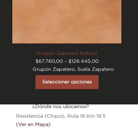
Grupón Zapatero Natural
Rango
$
67.760,00
–
$
126.445,00
de
Grupón Zapatero
,
Suela Zapatero
precios:
desde
Este
$67.760,00
producto
Seleccionar opciones
hasta
tiene
$126.445,00
varias
variantes.
Las
opciones
¿Dónde nos ubicamos?
se
Resistencia (Chaco), Ruta 16 Km 18.5
pueden
elegir
(Ver en Mapa)
en
la
página