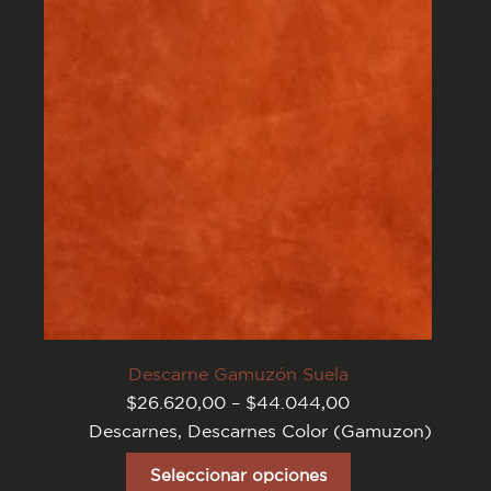
pueden
elegir
en
la
página
del
producto
Descarne Gamuzón Suela
Rango
$
26.620,00
–
$
44.044,00
de
Descarnes
,
Descarnes Color (Gamuzon)
precios:
desde
Este
$26.620,00
producto
Seleccionar opciones
hasta