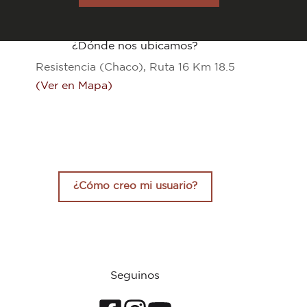
tiene
$44.044,00
varias
variantes.
Las
¿Dónde nos ubicamos?
opciones
se
Resistencia (Chaco), Ruta 16 Km 18.5
pueden
elegir
(Ver en Mapa)
en
la
página
del
producto
¿Cómo creo mi usuario?
Seguinos