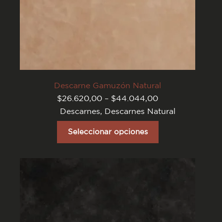
Descarne Gamuzón Natural
Rango
$
26.620,00
–
$
44.044,00
de
Descarnes
,
Descarnes Natural
precios:
desde
Este
$26.620,00
producto
Seleccionar opciones
hasta
tiene
$44.044,00
varias
variantes.
Las
opciones
se
pueden
elegir
en
la
página