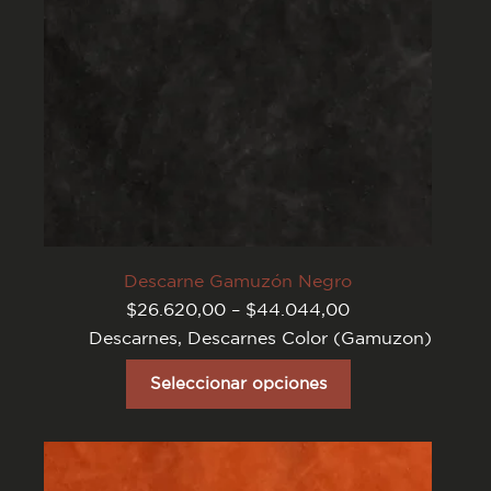
del
producto
Descarne Gamuzón Negro
Rango
$
26.620,00
–
$
44.044,00
de
Descarnes
,
Descarnes Color (Gamuzon)
precios:
desde
Este
$26.620,00
producto
Seleccionar opciones
hasta
tiene
$44.044,00
varias
variantes.
Las
opciones
se