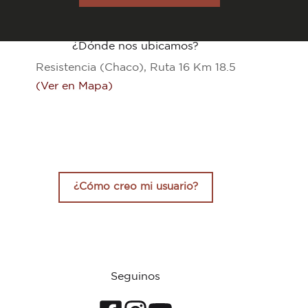
tiene
$44.044,00
varias
variantes.
Las
¿Dónde nos ubicamos?
opciones
se
Resistencia (Chaco), Ruta 16 Km 18.5
pueden
elegir
(Ver en Mapa)
en
la
página
del
producto
¿Cómo creo mi usuario?
Seguinos