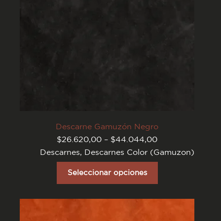
del
producto
Descarne Gamuzón Negro
Rango
$
26.620,00
–
$
44.044,00
de
Descarnes
,
Descarnes Color (Gamuzon)
precios:
desde
Este
$26.620,00
producto
Seleccionar opciones
hasta
tiene
$44.044,00
varias
variantes.
Las
opciones
se