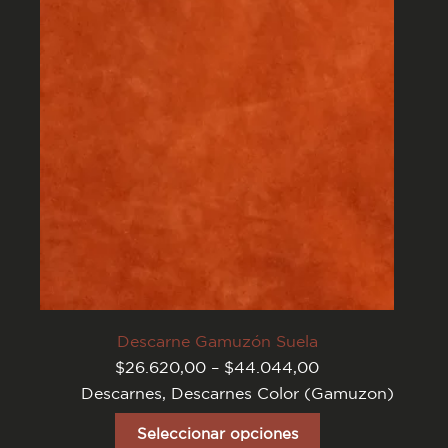
pueden
elegir
en
la
página
del
producto
Descarne Gamuzón Suela
Rango
$
26.620,00
–
$
44.044,00
de
Descarnes
,
Descarnes Color (Gamuzon)
precios:
desde
Este
$26.620,00
producto
Seleccionar opciones
hasta