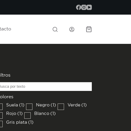
tacto
Carrito
iltros
olores
Suela
(1)
Negro
(1)
Verde
(1)
Rojo
(1)
Blanco
(1)
Gris plata
(1)