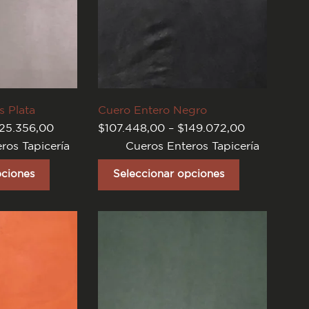
s Plata
Cuero Entero Negro
Rango
Rango
125.356,00
$
107.448,00
–
$
149.072,00
de
de
ros Tapicería
Cueros Enteros Tapicería
precios:
precios:
desde
desde
Este
$107.448,00
$107.448,0
producto
pciones
Seleccionar opciones
hasta
hasta
tiene
$125.356,00
$149.072,0
varias
variantes.
Las
opciones
se
pueden
elegir
en
la
página
del