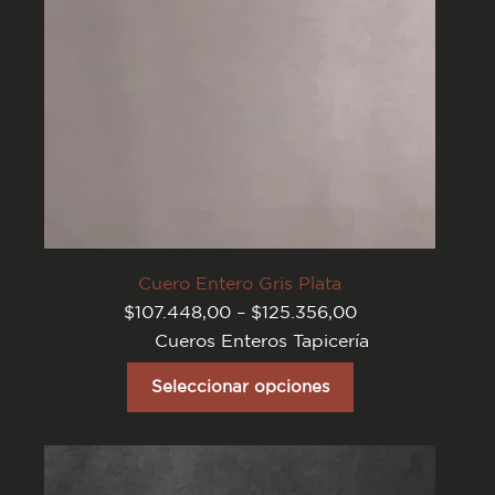
del
producto
Cuero Entero Gris Plata
Rango
$
107.448,00
–
$
125.356,00
de
Cueros Enteros Tapicería
precios:
desde
Este
$107.448,00
producto
Seleccionar opciones
hasta
tiene
$125.356,00
varias
variantes.
Las
opciones
se