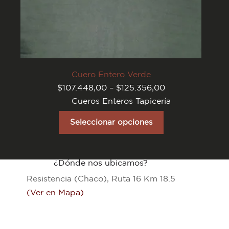
Cuero Entero Verde
Rango
$
107.448,00
–
$
125.356,00
de
Cueros Enteros Tapicería
precios:
desde
Este
$107.448,00
producto
Seleccionar opciones
hasta
tiene
$125.356,00
varias
variantes.
Las
¿Dónde nos ubicamos?
opciones
se
Resistencia (Chaco), Ruta 16 Km 18.5
pueden
elegir
(Ver en Mapa)
en
la
página
del
producto