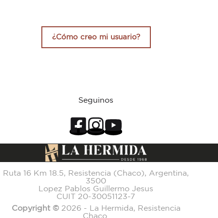
¿Cómo creo mi usuario?
Seguinos
Ruta 16 Km 18.5, Resistencia (Chaco), Argentina,
3500
Lopez Pablos Guillermo Jesus
CUIT 20-30051123-7
Copyright ©
2026 - La Hermida, Resistencia
Chaco.