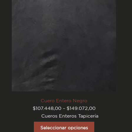
pueden
elegir
en
la
página
del
producto
Cuero Entero Negro
Rango
$
107.448,00
–
$
149.072,00
de
Cueros Enteros Tapicería
precios:
desde
Este
$107.448,00
producto
Seleccionar opciones
hasta