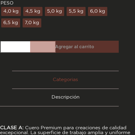
PESO
4,0 kg
4,5 kg
5,0 kg
5,5 kg
6,0 kg
6,5 kg
7,0 kg
Suela
Agregar al carrito
Engrasada
Rojo
cantidad
Categorias
Descripción
CLASE A:
Cuero Premium para creaciones de calidad
excepcional. La superficie de trabajo amplia y uniforme