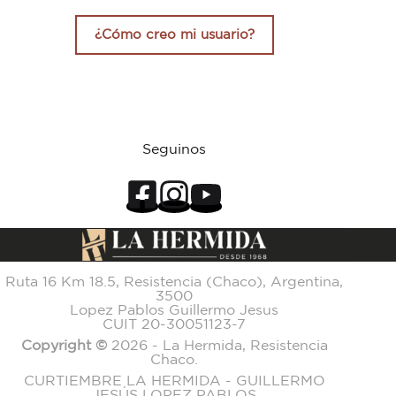
¿Cómo creo mi usuario?
Seguinos
Ruta 16 Km 18.5, Resistencia (Chaco), Argentina,
3500
Lopez Pablos Guillermo Jesus
CUIT 20-30051123-7
Copyright ©
2026 - La Hermida, Resistencia
Chaco.
CURTIEMBRE LA HERMIDA - GUILLERMO
JESÚS LOPEZ PABLOS