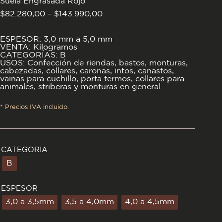
Suela Engrasada Rojo
Rango
$
82.280,00
–
$
143.990,00
de
precios:
desde
ESPESOR: 3,0 mm a 5,0 mm
$82.280,00
VENTA: Kilogramos
hasta
CATEGORÍAS: B
$143.990,00
USOS: Confección de riendas, bastos, monturas,
cabezadas, collares, caronas, intos, canastos,
vainas para cuchillo, porta termos, collares para
animales, striberas y monturas en general.
* Precios IVA incluido.
CATEGORIA
B
ESPESOR
3,0 a 3,5mm
3,5 a 4,0mm
4,0 a 4,5mm