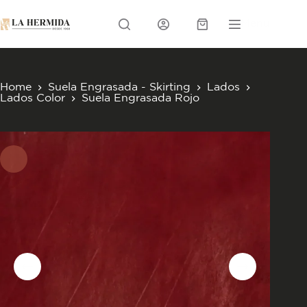
Skip
to
Menu
content
Carrito
Home
Suela Engrasada - Skirting
Lados
Lados Color
Suela Engrasada Rojo