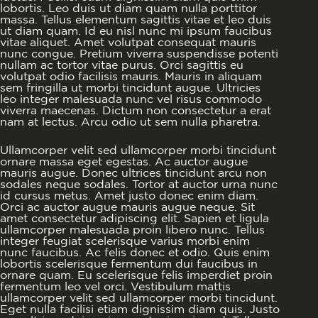
lobortis. Leo duis ut diam quam nulla porttitor
massa. Tellus elementum sagittis vitae et leo duis
ut diam quam. Id eu nisl nunc mi ipsum faucibus
vitae aliquet. Amet volutpat consequat mauris
nunc congue. Pretium viverra suspendisse potenti
nullam ac tortor vitae purus. Orci sagittis eu
volutpat odio facilisis mauris. Mauris in aliquam
sem fringilla ut morbi tincidunt augue. Ultricies
leo integer malesuada nunc vel risus commodo
viverra maecenas. Dictum non consectetur a erat
nam at lectus. Arcu odio ut sem nulla pharetra.
Ullamcorper velit sed ullamcorper morbi tincidunt
ornare massa eget egestas. Ac auctor augue
mauris augue. Donec ultrices tincidunt arcu non
sodales neque sodales. Tortor at auctor urna nunc
id cursus metus. Amet justo donec enim diam.
Orci ac auctor augue mauris augue neque. Sit
amet consectetur adipiscing elit. Sapien et ligula
ullamcorper malesuada proin libero nunc. Tellus
integer feugiat scelerisque varius morbi enim
nunc faucibus. Ac felis donec et odio. Quis enim
lobortis scelerisque fermentum dui faucibus in
ornare quam. Eu scelerisque felis imperdiet proin
fermentum leo vel orci. Vestibulum mattis
ullamcorper velit sed ullamcorper morbi tincidunt.
Eget nulla facilisi etiam dignissim diam quis. Justo