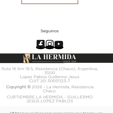
Seguinos
Ruta 16 Km 18.5, Resistencia (Chaco), Argentina,
3500
Lopez Pablos Guillermo Jesus
CUIT 20-30051123-7
Copyright ©
2026 - La Hermida, Resistencia
Chaco.
CURTIEMBRE LA HERMIDA - GUILLERMO
JESÚS LOPEZ PABLOS