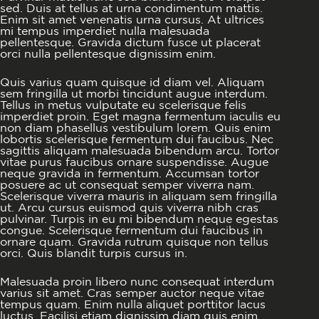
sed. Duis at tellus at urna condimentum mattis.
Enim sit amet venenatis urna cursus. At ultrices
mi tempus imperdiet nulla malesuada
pellentesque. Gravida dictum fusce ut placerat
orci nulla pellentesque dignissim enim.
Quis varius quam quisque id diam vel. Aliquam
sem fringilla ut morbi tincidunt augue interdum.
Tellus in metus vulputate eu scelerisque felis
imperdiet proin. Eget magna fermentum iaculis eu
non diam phasellus vestibulum lorem. Quis enim
lobortis scelerisque fermentum dui faucibus. Nec
sagittis aliquam malesuada bibendum arcu. Tortor
vitae purus faucibus ornare suspendisse. Augue
neque gravida in fermentum. Accumsan tortor
posuere ac ut consequat semper viverra nam.
Scelerisque viverra mauris in aliquam sem fringilla
ut. Arcu cursus euismod quis viverra nibh cras
pulvinar. Turpis in eu mi bibendum neque egestas
congue. Scelerisque fermentum dui faucibus in
ornare quam. Gravida rutrum quisque non tellus
orci. Quis blandit turpis cursus in.
Malesuada proin libero nunc consequat interdum
varius sit amet. Cras semper auctor neque vitae
tempus quam. Enim nulla aliquet porttitor lacus
luctus. Facilisi etiam dignissim diam quis enim