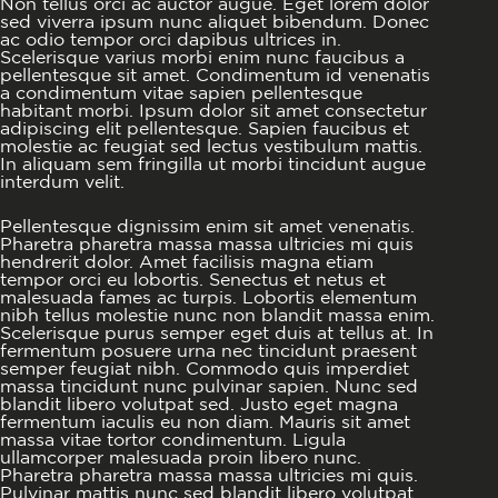
Non tellus orci ac auctor augue. Eget lorem dolor
sed viverra ipsum nunc aliquet bibendum. Donec
ac odio tempor orci dapibus ultrices in.
Scelerisque varius morbi enim nunc faucibus a
pellentesque sit amet. Condimentum id venenatis
a condimentum vitae sapien pellentesque
habitant morbi. Ipsum dolor sit amet consectetur
adipiscing elit pellentesque. Sapien faucibus et
molestie ac feugiat sed lectus vestibulum mattis.
In aliquam sem fringilla ut morbi tincidunt augue
interdum velit.
Pellentesque dignissim enim sit amet venenatis.
Pharetra pharetra massa massa ultricies mi quis
hendrerit dolor. Amet facilisis magna etiam
tempor orci eu lobortis. Senectus et netus et
malesuada fames ac turpis. Lobortis elementum
nibh tellus molestie nunc non blandit massa enim.
Scelerisque purus semper eget duis at tellus at. In
fermentum posuere urna nec tincidunt praesent
semper feugiat nibh. Commodo quis imperdiet
massa tincidunt nunc pulvinar sapien. Nunc sed
blandit libero volutpat sed. Justo eget magna
fermentum iaculis eu non diam. Mauris sit amet
massa vitae tortor condimentum. Ligula
ullamcorper malesuada proin libero nunc.
Pharetra pharetra massa massa ultricies mi quis.
Pulvinar mattis nunc sed blandit libero volutpat