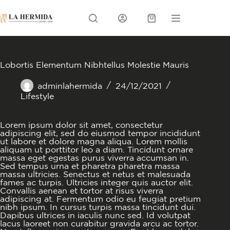
Skip
to
Menu
content
Carrito
Lobortis Elementum Nibhtellus Molestie Mauris
adminlahermida
24/12/2021
Lifestyle
Lorem ipsum dolor sit amet, consectetur
adipiscing elit, sed do eiusmod tempor incididunt
ut labore et dolore magna aliqua. Lorem mollis
aliquam ut porttitor leo a diam. Tincidunt ornare
massa eget egestas purus viverra accumsan in.
Sed tempus urna et pharetra pharetra massa
massa ultricies. Senectus et netus et malesuada
fames ac turpis. Ultricies integer quis auctor elit.
Convallis aenean et tortor at risus viverra
adipiscing at. Fermentum odio eu feugiat pretium
nibh ipsum. In cursus turpis massa tincidunt dui.
Dapibus ultrices in iaculis nunc sed. Id volutpat
lacus laoreet non curabitur gravida arcu ac tortor.